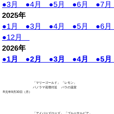
●3月
●4月
●5月
●6月
●7
2025
年
●1月
●3月
●4月
●5月
●6
●12月
2026
年
●1月
●2月
●3月
●4月
●5
「マリーゴールド」
「レモン」
パノラマ花壇付近
バラの温室
R元年9月30日（月）
「アイバーズローズ」
「ブルーサルビア」