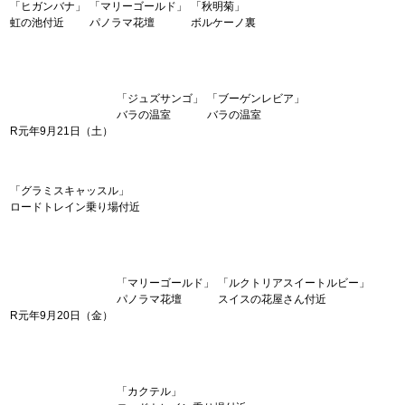
「ヒガンバナ」
「マリーゴールド」
「秋明菊」
虹の池付近
パノラマ花壇
ボルケーノ裏
「ジュズサンゴ」
「ブーゲンレビア」
バラの温室
バラの温室
R元年9月21日（土）
「グラミスキャッスル」
ロードトレイン乗り場付近
「マリーゴールド」
「ルクトリアスイートルビー」
パノラマ花壇
スイスの花屋さん付近
R元年9月20日（金）
「カクテル」