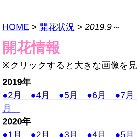
HOME
>
開花状況
>
2019.9～
開花情報
※クリックすると大きな画像を
2019年
●2月
●4月
●5月
●6月
●7
月
2020年
●1月
●2月
●3月
●4月
●5